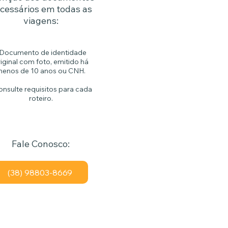
cessários em todas as
viagens:
 Documento de identidade
iginal com foto, emitido há
enos de 10 anos ou CNH.
onsulte requisitos para cada
roteiro.
Fale Conosco:
(38) 98803-8669