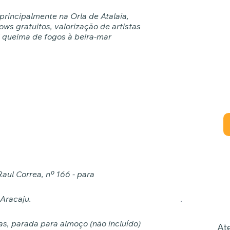
principalmente na Orla de Atalaia,
ws gratuitos, valorização de artistas
al queima de fogos à beira-mar
C
À vi
aul Correa, nº 166 - para
 Aracaju.
as, parada para almoço (não incluído)
At