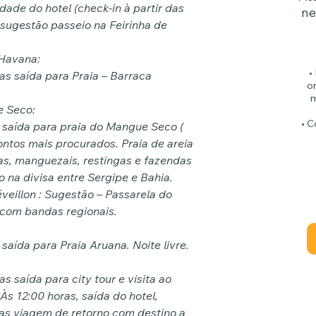
ade do hotel (check-in à partir das
ne
e sugestão passeio na Feirinha de
 Havana:
•
as saída para Praia – Barraca
or
m
e Seco:
• C
 saída para praia do Mangue Seco (
ontos mais procurados. Praia de areia
as, manguezais, restingas e fazendas
 na divisa entre Sergipe e Bahia.
veillon : Sugestão – Passarela do
 com bandas regionais.
saída para Praia Aruana. Noite livre.
 saída para city tour e visita ao
s 12:00 horas, saída do hotel,
ras viagem de retorno com destino a