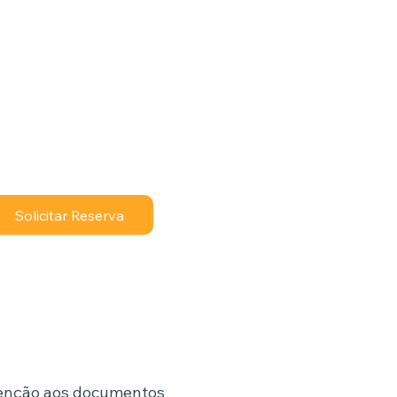
apartamento Triplo:
Até 10x R$229,90
rianças acompanhadas de
adulto pagante:
Até 10x R$97,90
sta, cheque, dinheiro ou cartão
Solicitar Reserva
enção aos documentos