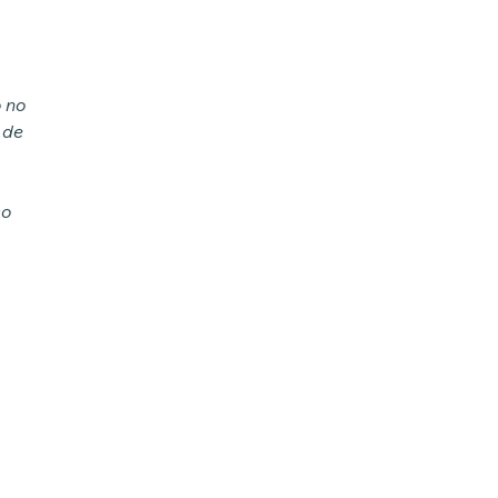
o no
 de
so