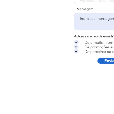
Mensagem
Autoriza o envio de e-mails
De e-mails infor
De promoções e
De parceiros da 
Envi
Pacotes de Viagens
Pacotes Aéreos
Pacotes Internacionais
Seguro de Viagem