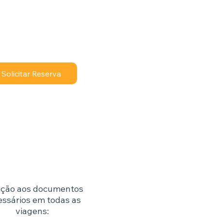
adulto pagante:
**
, cheque, dinheiro ou cartão
Solicitar Reserva
ção aos documentos
essários em todas as
viagens: