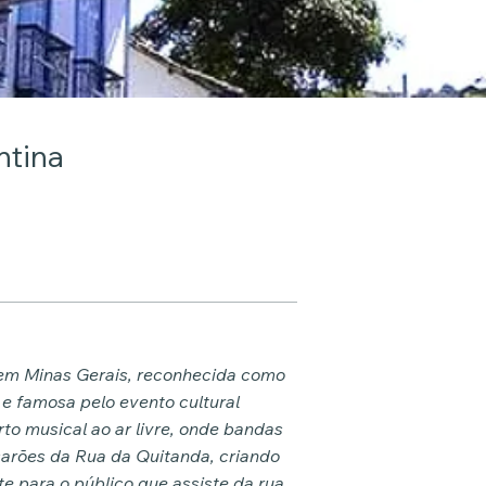
ntina
V
apart
V
 em Minas Gerais, reconhecida como
a
e famosa pelo evento cultural
to musical ao ar livre, onde bandas
arões da Rua da Quitanda, criando
Cria
 para o público que assiste da rua,