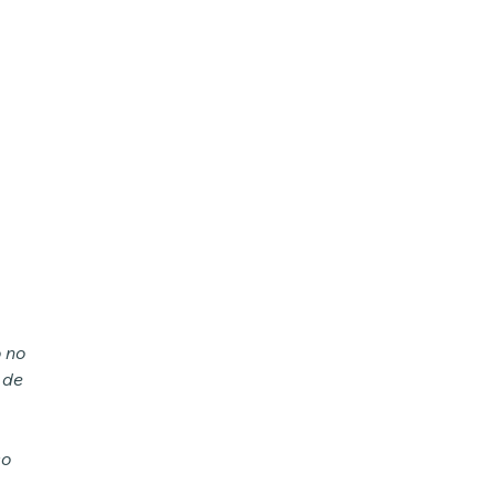
o no
 de
so