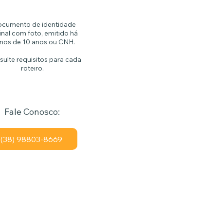
ocumento de identidade
inal com foto, emitido há
os de 10 anos ou CNH.
sulte requisitos para cada
roteiro.
Fale Conosco:
(38) 98803-8669