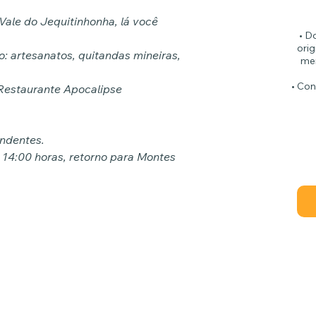
Vale do Jequitinhonha, lá você
• D
orig
: artesanatos, quitandas mineiras,
men
• Con
 Restaurante Apocalipse
endentes.
 14:00 horas, retorno para Montes